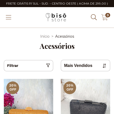
FRETE GRÁTIS P/ SUL - SUD. - CENTRO OESTE ( ACIMA DE 299,00 )
0
Início
>
Acessórios
Acessórios
Filtrar
20
%
20
%
OFF
OFF