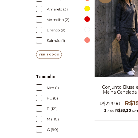
Amarelo (3)
Vermelho (2)
Branco (9)
Salmão (1)
VER TODOS
Tamanho
Conjunto Blusa e
Mm (1)
Malha Canelada
Pp (8)
R$1
R$229,90
P (121)
3
x de
R$53,30
sem
M (110)
G (90)