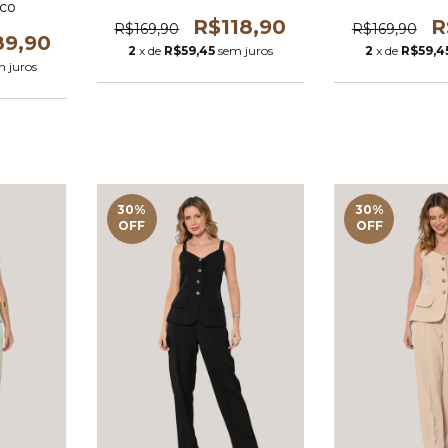
co
R$118,90
R
R$169,90
R$169,90
89,90
2
x de
R$59,45
sem juros
2
x de
R$59,4
m juros
30
%
30
%
OFF
OFF