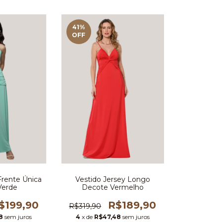
41
%
OFF
Frente Única
Vestido Jersey Longo
Verde
Decote Vermelho
$199,90
R$189,90
R$319,90
8
sem juros
4
x de
R$47,48
sem juros