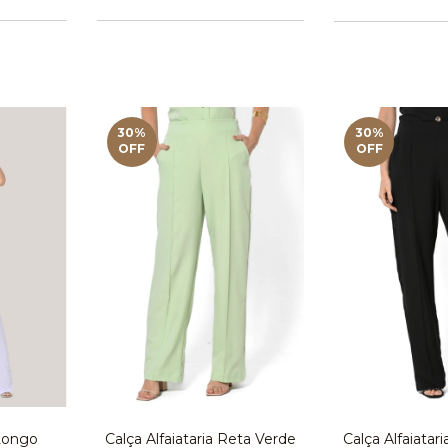
30
%
30
%
OFF
OFF
Calça Alfaiataria Reta Verde
Calça Alfaiatar
 Longo