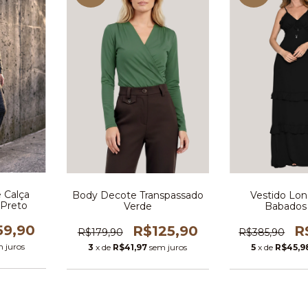
 Calça
Body Decote Transpassado
Vestido Lo
 Preto
Verde
Babados
59,90
R$125,90
R
R$179,90
R$385,90
 juros
3
x de
R$41,97
sem juros
5
x de
R$45,9