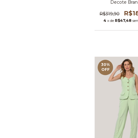
Decote Bran
R$1
R$319,90
4
x de
R$47,48
se
30
%
OFF