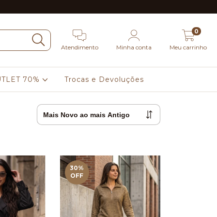
0
Atendimento
Minha conta
Meu carrinho
TLET 70%
Trocas e Devoluções
30
%
OFF