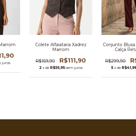
a Marrom
Colete Alfaiataria Xadrez
Conjunto Blusa
Marrom
Calça Ret
11,90
R$111,90
R
R$159,90
R$299,90
 juros
2
x de
R$55,95
sem juros
5
x de
R$41,9