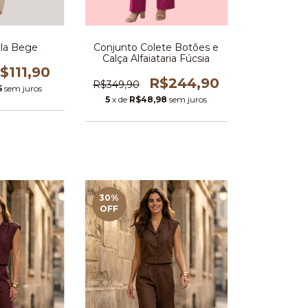
Conjunto Colete Botões e
ela Bege
Calça Alfaiataria Fúcsia
$111,90
R$244,90
R$349,90
5
sem juros
5
x de
R$48,98
sem juros
30
%
OFF