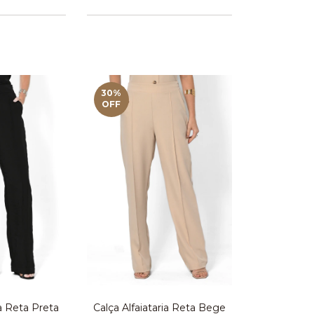
30
%
OFF
ia Reta Preta
Calça Alfaiataria Reta Bege