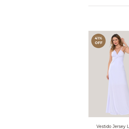
41
%
OFF
Vestido Jersey