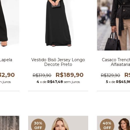
 Lapela
Vestido Bisô Jersey Longo
Casaco Trenc
Decote Preto
Alfaiatari
32,90
R$189,90
R
R$319,90
R$329,90
m juros
4
x de
R$47,48
sem juros
5
x de
R$45,9
30
%
40
%
OFF
OFF