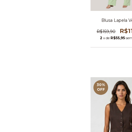
Blusa Lapela V
R$1
R$159,90
2
x de
R$55,95
sem
30
%
OFF