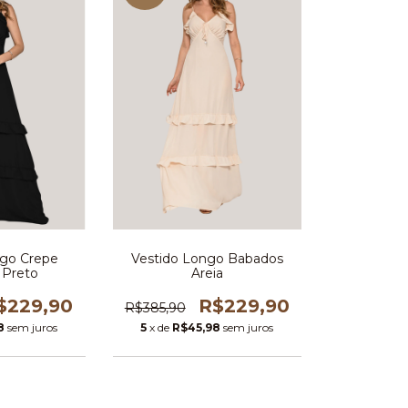
ngo Crepe
Vestido Longo Babados
 Preto
Areia
$229,90
R$229,90
R$385,90
8
sem juros
5
x de
R$45,98
sem juros