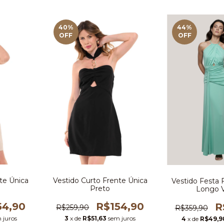
40
%
44
%
OFF
OFF
te Única
Vestido Curto Frente Única
Vestido Festa 
Preto
Longo 
54,90
R$154,90
R
R$259,90
R$359,90
 juros
3
x de
R$51,63
sem juros
4
x de
R$49,9