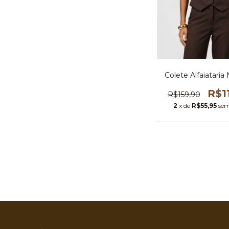
Colete Alfaiatari
R$1
R$159,90
2
x de
R$55,95
sem