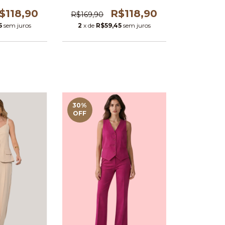
$118,90
R$118,90
R$169,90
5
sem juros
2
x de
R$59,45
sem juros
30
%
OFF