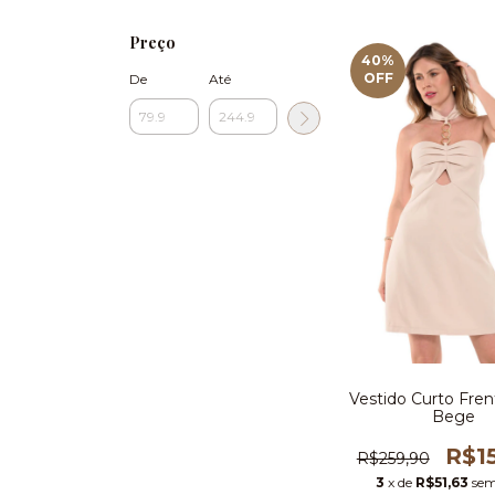
Preço
40
%
OFF
De
Até
Vestido Curto Fren
Bege
R$1
R$259,90
3
x de
R$51,63
sem