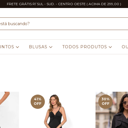
FRETE GRÁTIS P/ SUL - SUD. - CENTRO OESTE ( ACIMA DE 299,00 )
UNTOS
BLUSAS
TODOS PRODUTOS
OU
41
%
30
%
OFF
OFF