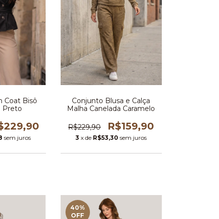
h Coat Bisô
Conjunto Blusa e Calça
a Preto
Malha Canelada Caramelo
$229,90
R$159,90
R$229,90
8
sem juros
3
x de
R$53,30
sem juros
40
%
OFF