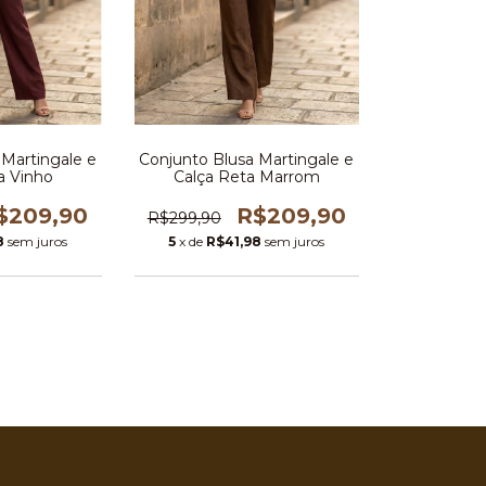
 Martingale e
Conjunto Blusa Martingale e
a Vinho
Calça Reta Marrom
$209,90
R$209,90
R$299,90
8
sem juros
5
x de
R$41,98
sem juros