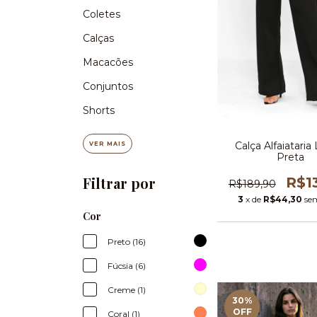
Coletes
Calças
Macacões
Conjuntos
Shorts
Calça Alfaiataria
VER MAIS
Preta
Filtrar por
R$1
R$189,90
3
x de
R$44,30
se
Cor
Preto (16)
Fúcsia (6)
Creme (1)
30
%
OFF
Coral (1)