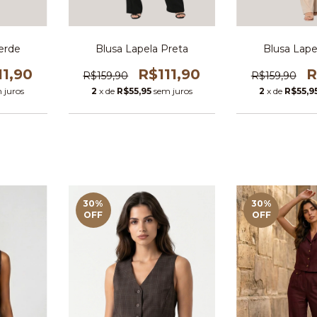
erde
Blusa Lapela Preta
Blusa Lap
11,90
R$111,90
R
R$159,90
R$159,90
 juros
2
x de
R$55,95
sem juros
2
x de
R$55,9
30
%
30
%
OFF
OFF