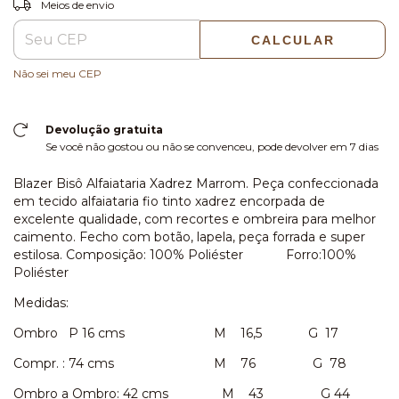
Entregas para o CEP:
Meios de envio
CALCULAR
Não sei meu CEP
Devolução gratuita
Se você não gostou ou não se convenceu, pode devolver em 7 dias
Blazer Bisô Alfaiataria Xadrez Marrom. Peça confeccionada
em tecido alfaiataria fio tinto xadrez encorpada de
excelente qualidade, com recortes e ombreira para melhor
caimento. Fecho com botão, lapela, peça forrada e super
estilosa. Composição: 100% Poliéster Forro:100%
Poliéster
Medidas:
Ombro P 16 cms M 16,5 G 17
Compr. : 74 cms M 76 G 78
Ombro a Ombro: 42 cms M 43 G 44