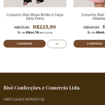
Conjunto Bisô Blusa Botão e Calça
Conjunto Bisô 
Reta Preto
Alfaiata
R$223,90
R$319,90
R$349,90
5
x de
R$44,78
sem juros
5
x de
R$48
COMPRAR
COMPRAR
Bisô Confecções e Comercio Ltda.
CNPJ 24.610.167/0001-32