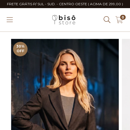
FRETE GRÁTIS P/ SUL - SUD. - CENTRO OESTE ( ACIMA DE 299,00 )
0
30
%
OFF