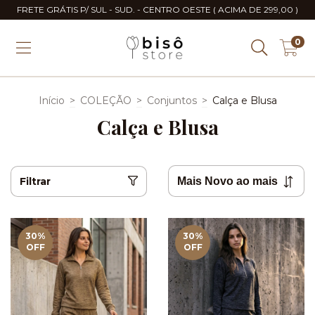
FRETE GRÁTIS P/ SUL - SUD. - CENTRO OESTE ( ACIMA DE 299,00 )
0
Início
>
COLEÇÃO
>
Conjuntos
>
Calça e Blusa
Calça e Blusa
Filtrar
30
%
30
%
OFF
OFF