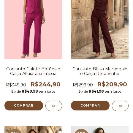
Conjunto Colete Botões e
Conjunto Blusa Martingale
Calça Alfaiataria Fúcsia
e Calça Reta Vinho
R$244,90
R$209,90
R$349,90
R$299,90
5
x de
R$48,98
sem juros
5
x de
R$41,98
sem juros
COMPRAR
COMPRAR