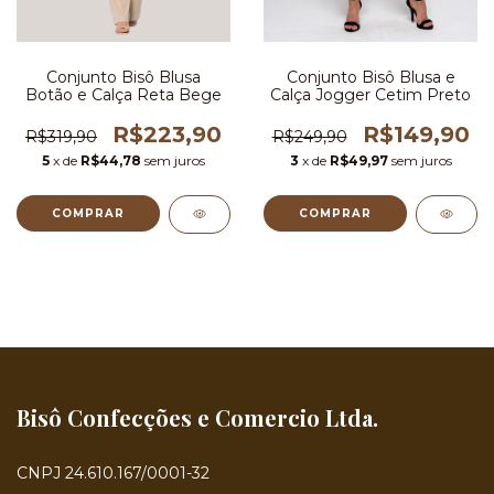
Conjunto Bisô Blusa
Conjunto Bisô Blusa e
Botão e Calça Reta Bege
Calça Jogger Cetim Preto
R$223,90
R$149,90
R$319,90
R$249,90
5
x de
R$44,78
sem juros
3
x de
R$49,97
sem juros
COMPRAR
COMPRAR
Bisô Confecções e Comercio Ltda.
CNPJ 24.610.167/0001-32