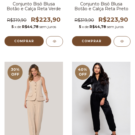
Conjunto Bisô Blusa
Conjunto Bisô Blusa
Botão e Calça Reta Verde
Botão e Calça Reta Preto
R$223,90
R$223,90
R$319,90
R$319,90
5
x de
R$44,78
sem juros
5
x de
R$44,78
sem juros
COMPRAR
COMPRAR
30
%
40
%
OFF
OFF