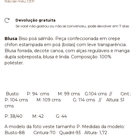
Não sei meu CEP
Devolução gratuita
Se você não gostou ou não se convenceu, pode devolver em 7 dias
Blusa
Biso poá salmão. Peça confeccionada em crepe
chifon estampada em poá (bolas) com leve transparência.
Blusa forrada, decote canoa, com alças reguláveis e manga
dupla sobreposta, blusa é linda. Composição: 100%
poliéster.
Busto: P: 94 cms M: 99 cms G:104 cms // Cint.:
P: 104 cms M: 109 cms G: 114 cms // Altura: 51
cms
P: 38/40 M: 42 G: 44
A modelo da foto veste tamanho P. Medidas da modelo:
Busto-88 Cintura-70 Quadril-93 Altura- 1,72