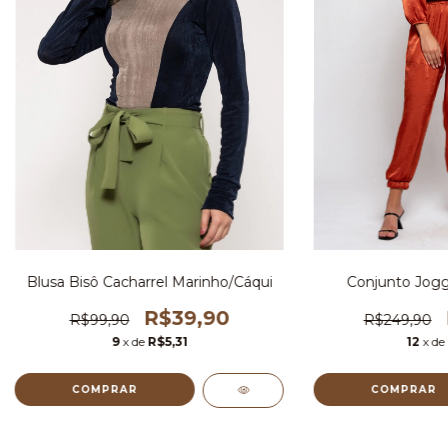
Blusa Bisô Cacharrel Marinho/Cáqui
Conjunto Jogg
R$39,90
R$99,90
R$249,90
9
x de
R$5,31
12
x de
COMPRAR
COMPRAR