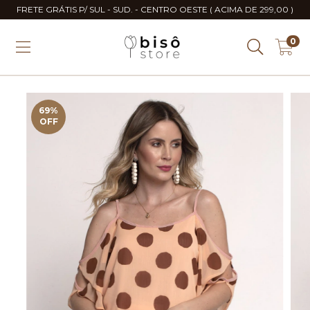
FRETE GRÁTIS P/ SUL - SUD. - CENTRO OESTE ( ACIMA DE 299,00 )
0
69
%
OFF