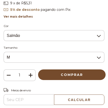
9
x de
R$5,31
5% de desconto
pagando com Pix
Ver mais detalhes
Cor
Tamanho
ALTERAR CEP
Entregas para o CEP:
Meios de envio
CALCULAR