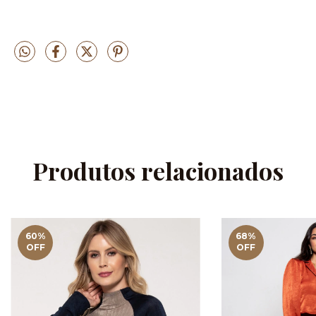
Produtos relacionados
60
%
68
%
OFF
OFF