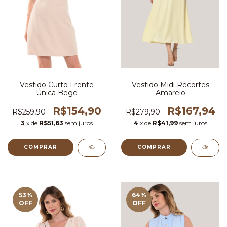
Vestido Midi Recortes
Vestido Curto Frente
Amarelo
Única Bege
R$167,94
R$154,90
R$279,90
R$259,90
4
x de
R$41,99
sem juros
3
x de
R$51,63
sem juros
COMPRAR
COMPRAR
53
%
64
%
OFF
OFF