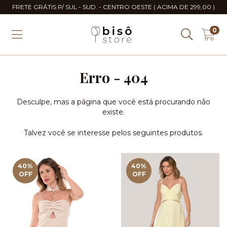
FRETE GRÁTIS P/ SUL - SUD. - CENTRO OESTE ( ACIMA DE 299,00 )
0
Erro - 404
Desculpe, mas a página que você está procurando não
existe.
Talvez você se interesse pelos seguintes produtos.
40
%
40
%
OFF
OFF